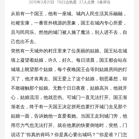
2015年3月21日
7922点热度
27人点赞
0条评论
从前有一个国王，他有一座城。城内人民生活其乐融融，
社稷安康，一番世外桃源的景象，国王在城内专心所爱，
且与民同乐。然他的城门被人施了魔法，别人进不去，自
己也出不去。
突然有一天城外的村庄里来了位美丽的姑娘。国王站在城
墙上凝望着姑娘，许久，好久。每日清晨，国王都会站在
城墙上眺望那个姑娘，每个夜晚国王会等到姑娘房间的灯
灭了，他才肯离去。国王爱上了这个姑娘，朝思暮想，却
不敢碰触那个姑娘。无数个日日夜夜，姑娘高兴，他就开
心，姑娘流泪，他就悲伤。可城门一直无法打开。国王渐
渐老去，终于有一天国王决定拼死也要打开城门去见那个
姑娘一面，告诉她他一直爱着她。当国王走到城门旁，他
用尽力气也无法打开。就在他累的快要倒地时，突然，门
说话了“你真的肯吗？你是真心要出城吗？”“你是谁？门怎