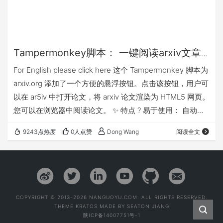
Tampermonkey脚本： 一键阅读arxiv文章
的HTML5页面
For English please click here 这个 Tampermonkey 脚本为
arxiv.org 添加了一个方便的悬浮按钮。点击该按钮，用户可
以在 ar5iv 中打开论文，将 arxiv 论文渲染为 HTML5 网页。
您可以在浏览器中阅读论文。 ✨ 特点 ? 易于使用： 自动在
arxiv 添加“Open in ar5iv”的悬浮按钮 ? 动态可见性： 该按
9243点热度
0人点赞
Dong Wang
阅读全文
钮仅在摘要页底部显示。 ? 安装 确保在您的浏览器中安装了
Tampermonkey。 点击 从 GitHub 安装。 ? 使用方法 安
装…
COPYRIGHT © 2013-2026 NANGUOYU.COM. ALL RIGHTS RESERVED.
THEME
KRATOS
MADE BY
SEATON JIANG
陕ICP备14007751号-1