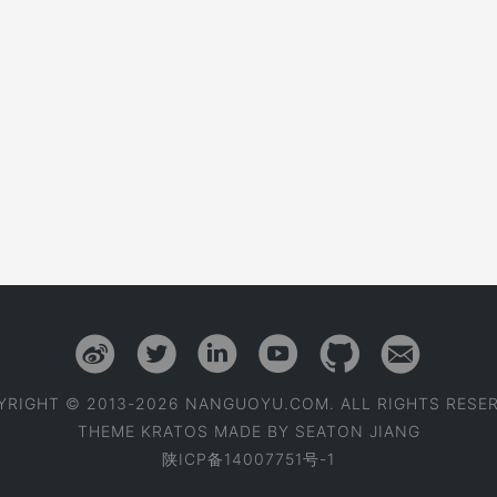
YRIGHT © 2013-2026 NANGUOYU.COM. ALL RIGHTS RESER
THEME
KRATOS
MADE BY
SEATON JIANG
陕ICP备14007751号-1