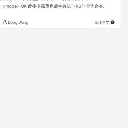
 = <mode> OK 此指令需重启后生效(AT+RST) 查询命令
? +CWMODE:<mode> OK 当前处于哪种模式？ 测试命令
 +CWMODE:(<mode&g…
Dong Wang
阅读全文