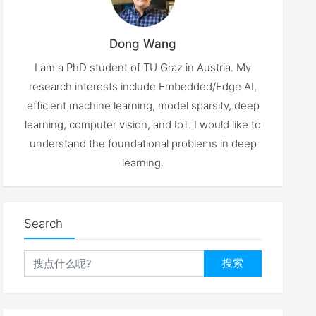
Dong Wang
I am a PhD student of TU Graz in Austria. My
research interests include Embedded/Edge AI,
efficient machine learning, model sparsity, deep
learning, computer vision, and IoT. I would like to
understand the foundational problems in deep
learning.
Search
搜索