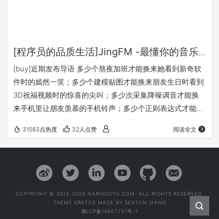
[程序员的品质生活]JingFM -最懂你的音乐
网站
[buy]近期发布导语 多少个熬夜加班才能换来她看到新奇软
件时的嫣然一笑；多少个建模贴图才能换来朋友生日时看到
3D祝福视频时的惊喜的尖叫；多少次采集降噪调音才能换
来手机里让朋友羡慕的手机铃声；多少个正则表达式才能换
来只对爸妈公开的老年人专用搜索引擎；多少天收集整理才
31583点热度
32人点赞
阅读全文
能给产品经理做完一套方案。 我们从风华正茂的阳光男孩变
成了被人称为吊丝的邋遢程序猿。似乎在每一人个眼里，程
序员的生活一定是单调忙碌的，其内心一定是缺乏情趣的。
然而，平心而论，作为程序员的你在高考填报志愿时会料想
得到原本一条shell控制世界的职业会变成这…
COPYRIGHT © 2013-2026 NANGUOYU.COM. ALL RIGHTS RESERVED.
THEME
KRATOS
MADE BY
SEATON JIANG
陕ICP备14007751号-1