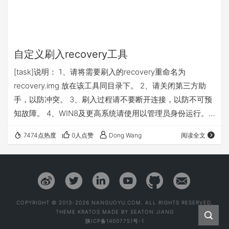
自定义刷入recovery工具
[task]说明： 1、请将需要刷入的recovery重命名为
recovery.img 放在该工具同目录下。 2、请关闭第三方助
手，以防冲突。 3、刷入过程请不要断开连接，以防不可预
知故障。 4、WIN8及更高系统请使用以管理员身份运行。
[/task] [buy]本工具支持
7474点热度
0人点赞
Dong Wang
阅读全文
recovery存放在/dev/recovery的任意机型,若有失败机型请
留言提醒[/buy] [Downlink href="https://s.yu…
COPYRIGHT © 2013-2026 NANGUOYU.COM. ALL RIGHTS RESERVED.
THEME
KRATOS
MADE BY
SEATON JIANG
陕ICP备14007751号-1