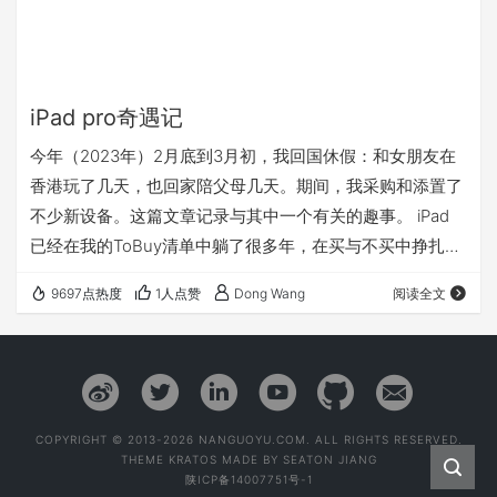
iPad pro奇遇记
今年（2023年）2月底到3月初，我回国休假：和女朋友在
香港玩了几天，也回家陪父母几天。期间，我采购和添置了
不少新设备。这篇文章记录与其中一个有关的趣事。 iPad
已经在我的ToBuy清单中躺了很多年，在买与不买中挣扎
中，我终于回国买了一台iPad Pro。具体型号： 翻新 12.9
9697点热度
1人点赞
Dong Wang
阅读全文
英寸 iPad Pro 无线局域网 + 蜂窝网络机型 256GB - 深空灰
色 (第五代)。也顺带买了翻新 Apple Pencil (第二代) 。两件
都是官翻，且iPad Pro还是2020年发布的。 为什么我要买
中国Apple …
COPYRIGHT © 2013-2026 NANGUOYU.COM. ALL RIGHTS RESERVED.
THEME
KRATOS
MADE BY
SEATON JIANG
陕ICP备14007751号-1