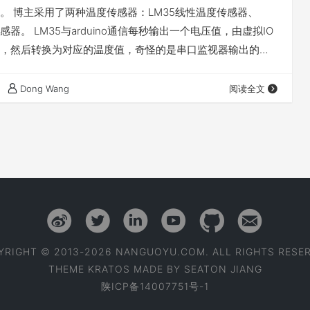
。 博主采用了两种温度传感器：LM35线性温度传感器、
传感器。 LM35与arduino通信每秒输出一个电压值，由虚拟IO
，然后转换为对应的温度值，奇怪的是串口监视器输出的温
88~500摄氏度之间且不连续性的变化。用手捂住传感器后，
0摄氏度！0摄氏度！0摄氏度！你没有听错！0摄氏度！ 我以
Dong Wang
阅读全文
然后检查程序，并无问题。然后检查连线，连线引脚连接正
有问…
YRIGHT © 2013-2026 NANGUOYU.COM. ALL RIGHTS RESER
THEME
KRATOS
MADE BY
SEATON JIANG
陕ICP备14007751号-1