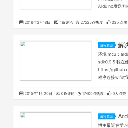
Arduino发
动作，随着与目的
目介绍'] 项
2016年3月18日
4条评论
27525点热度
33人点赞
解决方案 使…
解决
编程算法
环境 mcu：ard
sdk0.9.5 我
https://gith
程序连接wifi
"ESP8266.h" #
ESP8266 wifi(Se
2015年11月20日
0条评论
17400点热度
0人点赞
Ar
编程算法
博主最近在学习