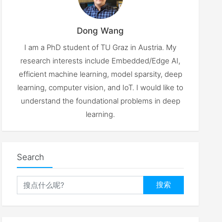
Dong Wang
I am a PhD student of TU Graz in Austria. My
research interests include Embedded/Edge AI,
efficient machine learning, model sparsity, deep
learning, computer vision, and IoT. I would like to
understand the foundational problems in deep
learning.
Search
搜索