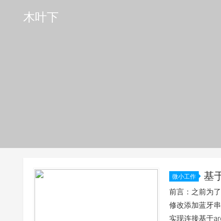
木叶下
基于
微小工作
前言：之前为了
修改添加蓝牙串口
实现连接基于a