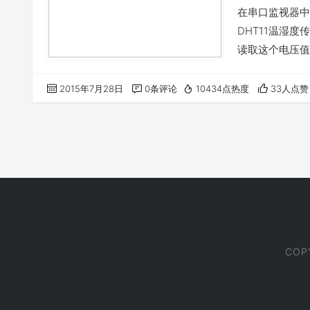
在串口监视器中
DHT11温湿度
读取这个电压值
度值一直保持在
温度竟然变成了
2015年7月28日
0条评论
10434点热度
33人点赞
为是算法出错，
常。上位机环境
COP