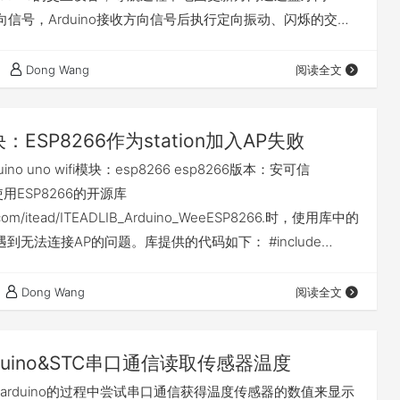
送方向信号，Arduino接收方向信号后执行定向振动、闪烁的交互
地的接近，振动、闪烁频率逐步增强。 [newtext title='项
目定位: 为用户提供导航定位与现实—虚拟信息结合化步行导航
Dong Wang
阅读全文
：ESP8266作为station加入AP失败
uino uno wifi模块：esp8266 esp8266版本：安可信
在使用ESP8266的开源库
ub.com/itead/ITEADLIB_Arduino_WeeESP8266.时，使用库中的
时遇到无法连接AP的问题。库提供的代码如下： #include
define SSID "abcdef" #define PASSWORD "123456789"
rial); voi…
Dong Wang
阅读全文
duino&STC串口通信读取传感器温度
arduino的过程中尝试串口通信获得温度传感器的数值来显示