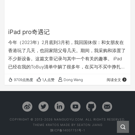
iPad pro奇遇记
今年（2023年）2月底到3月初，我回国休假：和女朋友在
香港玩了几天，也回家陪父母几天。期间，我采购和添置了
不少新设备。这篇文章记录与其中一个有关的趣事。 iPad
已经在我的ToBuy清单中躺了很多年，在买与不买中挣扎
中，我终于回国买了一台iPad Pro。具体型号： 翻新 12.9
9709点热度
1人点赞
Dong Wang
阅读全文
英寸 iPad Pro 无线局域网 + 蜂窝网络机型 256GB - 深空灰
色 (第五代)。也顺带买了翻新 Apple Pencil (第二代) 。两件
都是官翻，且iPad Pro还是2020年发布的。 为什么我要买
中国Apple …
COPYRIGHT © 2013-2026 NANGUOYU.COM. ALL RIGHTS RESERVED.
THEME
KRATOS
MADE BY
SEATON JIANG
陕ICP备14007751号-1