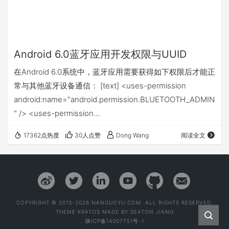
Android 6.0蓝牙应用开发权限与UUID
在Android 6.0系统中，蓝牙应用需要获得如下权限后才能正
常与其他蓝牙设备通信： [text] <uses-permission
android:name="android.permission.BLUETOOTH_ADMIN
" /> <uses-permission
android:name="android.permission.BLUETOOTH" />
17362点热度
30人点赞
Dong Wang
阅读全文
<uses-permission
android:name="android.permission.ACCESS_FIN…
COPYRIGHT © 2013-2026 NANGUOYU.COM. ALL RIGHTS RESERVED.
THEME
KRATOS
MADE BY
SEATON JIANG
陕ICP备14007751号-1