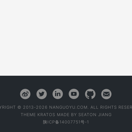
YRIGHT © 2013-2026 NANGUOYU.COM. ALL RIGHTS RESER
THEME
KRATOS
MADE BY
SEATON JIANG
陕ICP备14007751号-1