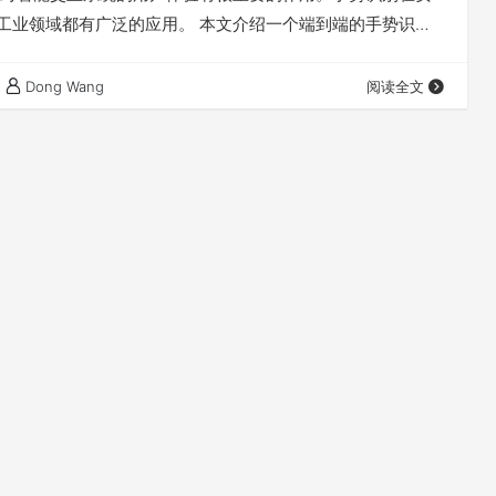
、工业领域都有广泛的应用。 本文介绍一个端到端的手势识别
模型的输入是一张240*320 的 RGB 图像，输出是6种预定
们取概率最大者为预测的手势类型。 我们定义如下的6种手
Dong Wang
阅读全文
 模型的输入数据是由60个经过标注的视频数据采样而来。一共有