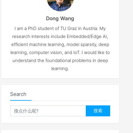
Dong Wang
I am a PhD student of TU Graz in Austria. My
research interests include Embedded/Edge AI,
efficient machine learning, model sparsity, deep
learning, computer vision, and IoT. I would like to
understand the foundational problems in deep
learning.
Search
搜索