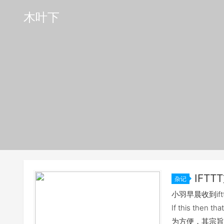
木叶下
IFT
杂记
小羽早晨收到iftt
If this t
为方便，其宗旨是“Pu