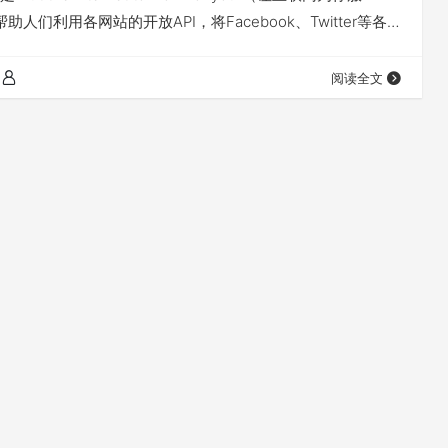
在帮助人们利用各网站的开放API，将Facebook、Twitter等各个
，完成任务，使“每个人都可以成为整个互联网不用编程的程
t通过流程将各种信息串联起来，然…
阅读全文