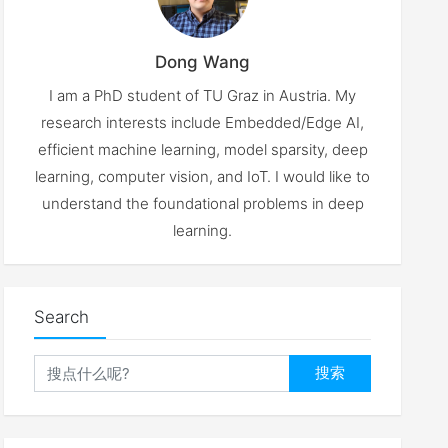
Dong Wang
I am a PhD student of TU Graz in Austria. My
research interests include Embedded/Edge AI,
efficient machine learning, model sparsity, deep
learning, computer vision, and IoT. I would like to
understand the foundational problems in deep
learning.
Search
搜索