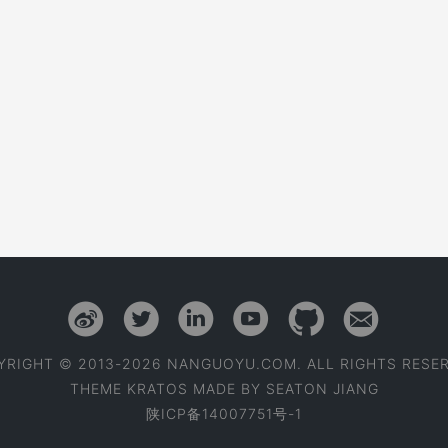
YRIGHT © 2013-2026 NANGUOYU.COM. ALL RIGHTS RESER
THEME
KRATOS
MADE BY
SEATON JIANG
陕ICP备14007751号-1