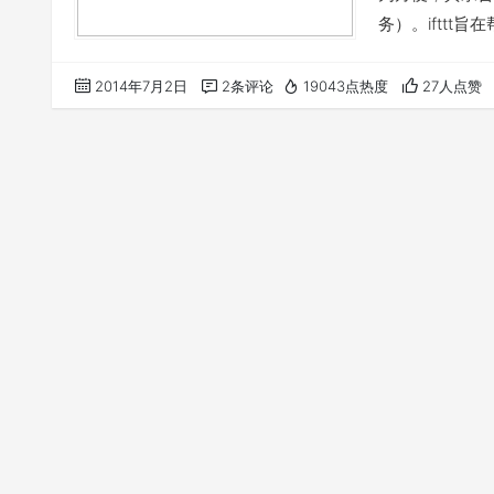
务）。ifttt旨
网站或应用衔接
序员”。iftt
2014年7月2日
2条评论
19043点热度
27人点赞