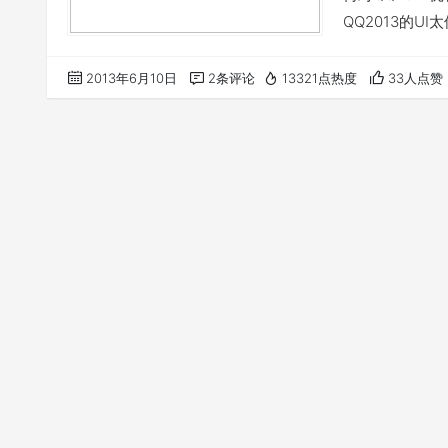
QQ2013的U
会为秦时明月量
行太瞌睡了，
2013年6月10日
2条评论
13321点热度
33人点赞