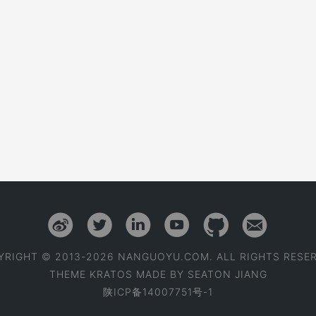
YRIGHT © 2013-2026 NANGUOYU.COM. ALL RIGHTS RESER
THEME
KRATOS
MADE BY
SEATON JIANG
陕ICP备14007751号-1