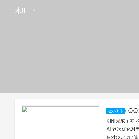
木叶下
QQ
微小工作
刚刚完成了对Q
图 这次优化对
何对QQ2012