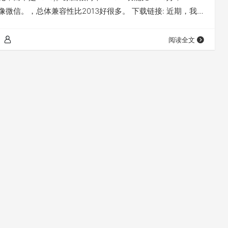
I太像微信。，总体兼容性比2013好很多。 下载链接: 近期，我也
身定制安卓手机系统，QINOS，请大家拭目以待。 不行不
我要睡了。
阅读全文