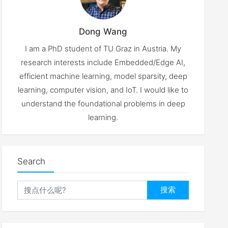
Dong Wang
I am a PhD student of TU Graz in Austria. My
research interests include Embedded/Edge AI,
efficient machine learning, model sparsity, deep
learning, computer vision, and IoT. I would like to
understand the foundational problems in deep
learning.
Search
搜索